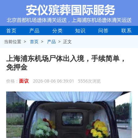
首页
产品
分类
知识
问答
联系
当前位置 >
首页
>
产品
> 正文
上海浦东机场尸体出入境，手续简单，
免押金
面议
价格：
2026-08-06 06:39:01 5556次浏览