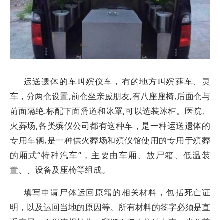
运送遗体的车叫殡仪车，有的地方叫殡葬车、灵
车，分两仓设置,前仓坐亲戚朋友,有八座座椅,后面仓与
前面隔绝.标配下面滑道和冰罩,可以选装冰柜。医院、
火葬场,各类殡仪公司都有这种车，是一种运送遗体的
专用车辆,是一种供火葬场和殡仪馆使用的专用于殡葬
的厢式“特种汽车”，主要由车厢、放尸箱、低温装
置、、设备及座椅等组成。
填写申请尸体运回原籍的相关材料，包括死亡证
明，以及运回当地的原因等。所有材料的签字必须是直