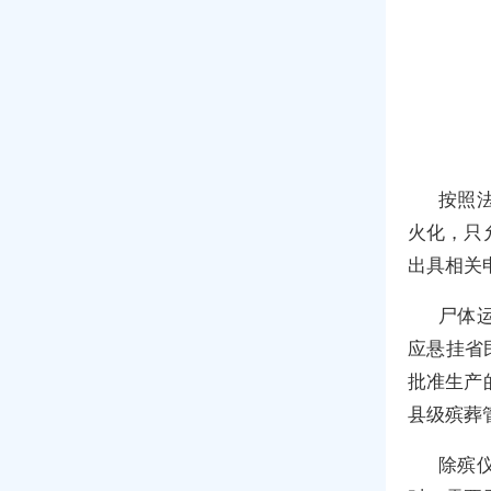
按照
火化，只
出具相关
尸体
应悬挂省
批准生产
县级殡葬
除殡