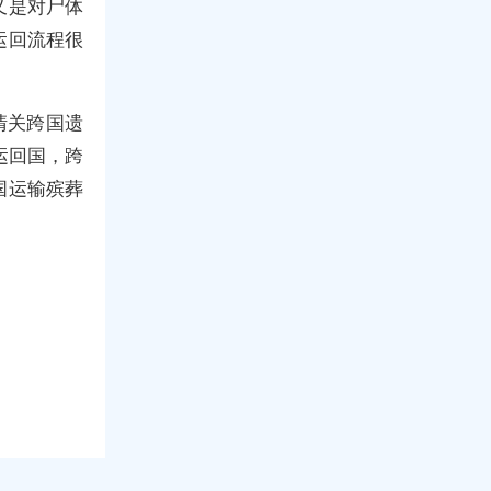
又是对尸体
运回流程很
清关跨国遗
运回国，跨
国运输殡葬