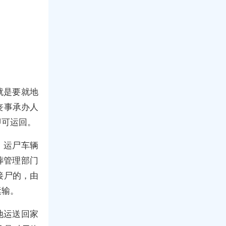
就是要就地
丧事承办人
即可运回。
。运尸车辆
葬管理部门
接尸的，由
运输。
地运送回家