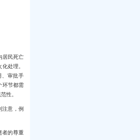
内居民死亡
火化处理。
明、审批手
个环节都需
规范性。
别注意，例
逝者的尊重