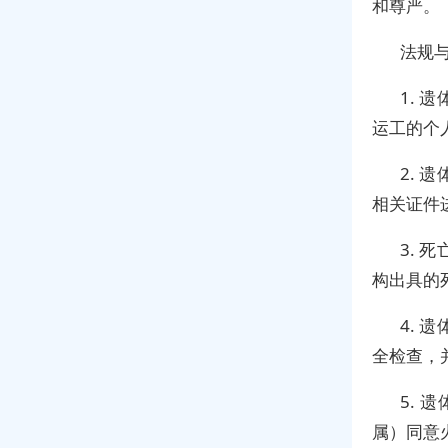
和尊严。
法规
1.
运工的个
2.
相关证件
3.
构出具的
4.
全检查，
5.
属）同意