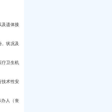
以及遗体接
份、状况及
医疗卫生机
行技术性安
承办人（丧