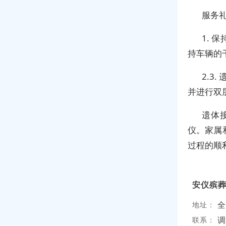
服务
1.
持车辆的
2.3
并进行双
遗体
仪。家属
过程的顺
安仪殡
全
地址：
调
联系：