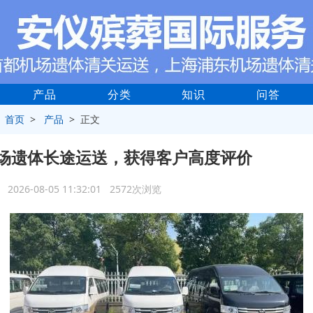
产品
分类
知识
问答
>
首页
>
产品
> 正文
场遗体长途运送，获得客户高度评价
2026-08-05 11:32:01 2572次浏览