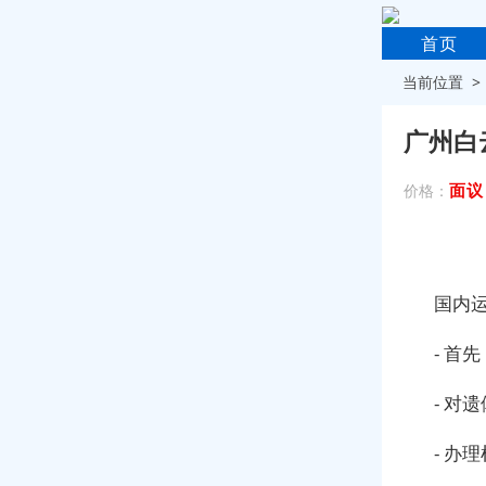
首页
当前位置 
广州白
面议
价格：
国内
- 首
- 对
- 办