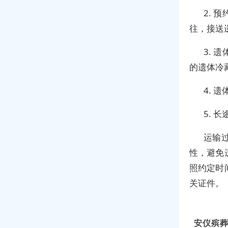
2.
往，接送
3.
的遗体冷
4.
5. 
运输
性，避免
照约定时
关证件。
安仪殡