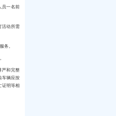
人员一名前
订活动所需
理服务。
。
尊严和完整
输车辆应按
亡证明等相