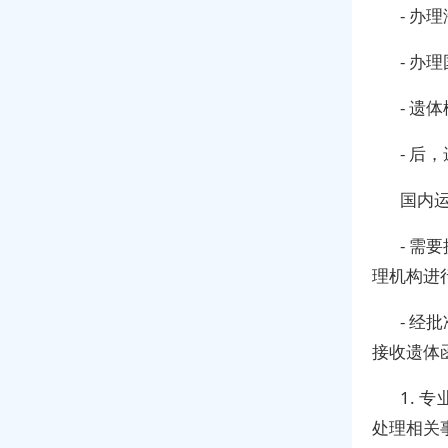
- 办
- 办
- 
- 后
国内
- 
理机构进
- 
接收遗体
1.
处理相关